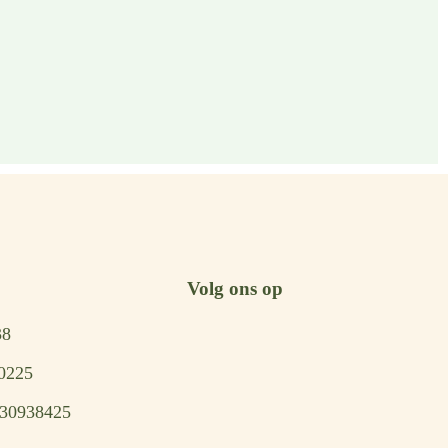
Volg ons op
38
0225
 30938425