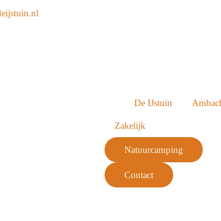
ijstuin.nl
De IJstuin
Ambac
Zakelijk
Natuurcamping
Contact