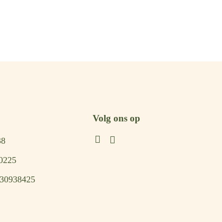
Volg ons op
38
0225
 30938425