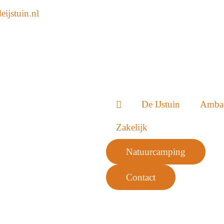
ijstuin.nl
De IJstuin
Amba
Zakelijk
Natuurcamping
Contact